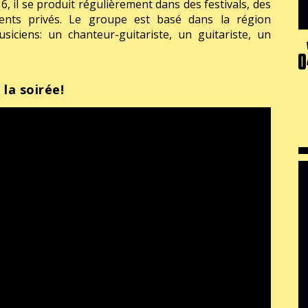
 il se produit régulièrement dans des festivals, des
nts privés. Le groupe est basé dans la région
iciens: un chanteur-guitariste, un guitariste, un
0
 la soirée!