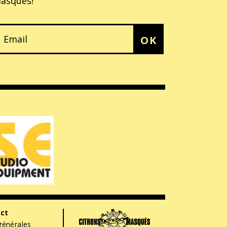
asqués!
OK
ct
générales