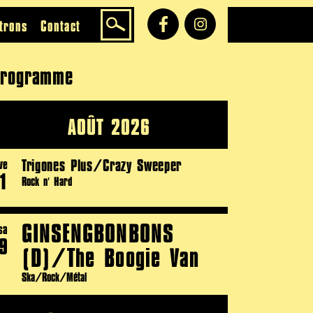
trons
Contact
rogramme
AOÛT 2026
Trigones Plus/Crazy Sweeper
ve
1
Rock n' Hard
GINSENGBONBONS
sa
9
(D)/The Boogie Van
Ska/Rock/Métal