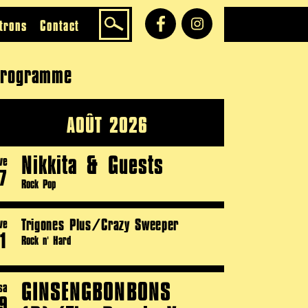
trons
Contact
rogramme
AOÛT 2026
Nikkita & Guests
ve
7
Rock Pop
Trigones Plus/Crazy Sweeper
ve
1
Rock n' Hard
GINSENGBONBONS
sa
9