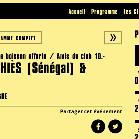
Accueil
Programme
Les Ci
P
RAMME COMPLET
e boisson offerte / Amis du club 10.-
THIÈS (Sénégal) &
0
GUE
2
Partager cet événement
2