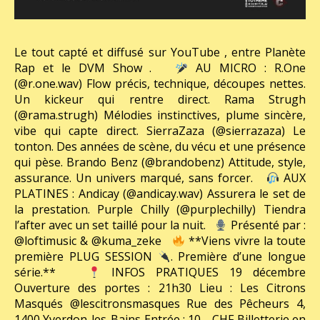
Le tout capté et diffusé sur YouTube , entre Planète
Rap et le DVM Show .
AU MICRO : R.One
(@r.one.wav) Flow précis, technique, découpes nettes.
Un kickeur qui rentre direct. Rama Strugh
(@rama.strugh) Mélodies instinctives, plume sincère,
vibe qui capte direct. SierraZaza (@sierrazaza) Le
tonton. Des années de scène, du vécu et une présence
qui pèse. Brando Benz (@brandobenz) Attitude, style,
assurance. Un univers marqué, sans forcer.
AUX
PLATINES : Andicay (@andicay.wav) Assurera le set de
la prestation. Purple Chilly (@purplechilly) Tiendra
l’after avec un set taillé pour la nuit.
Présenté par :
@loftimusic & @kuma_zeke
**Viens vivre la toute
première PLUG SESSION
. Première d’une longue
série.**
INFOS PRATIQUES 19 décembre
Ouverture des portes : 21h30 Lieu : Les Citrons
Masqués @lescitronsmasques Rue des Pêcheurs 4,
1400 Yverdon-les-Bains Entrée : 10.– CHF Billetterie en