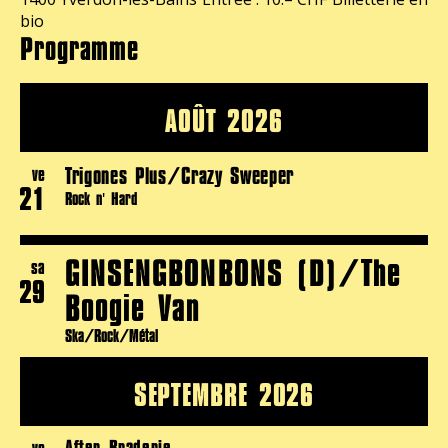
bio
Programme
AOÛT 2026
Trigones Plus/Crazy Sweeper
ve
21
Rock n' Hard
GINSENGBONBONS (D)/The
sa
29
Boogie Van
Ska/Rock/Métal
SEPTEMBRE 2026
After Braderie
ve